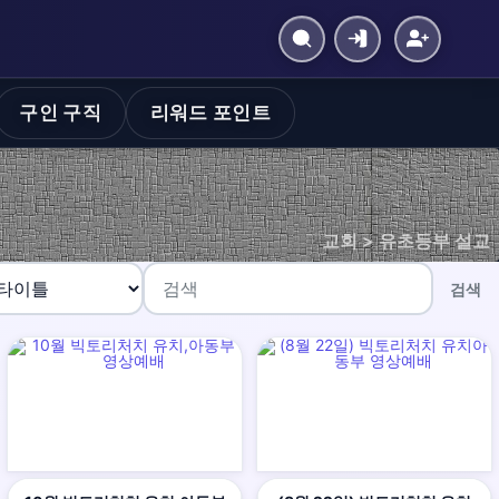
구인 구직
리워드 포인트
교회 > 유초등부 설교
검색