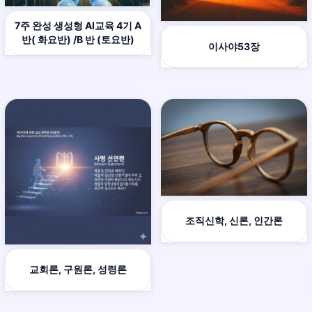
7주 완성 생성형 AI교육 4기 A
반( 화요반) /B 반 (토요반)
이사야53장
조직신학, 신론, 인간론
교회론, 구원론, 성령론