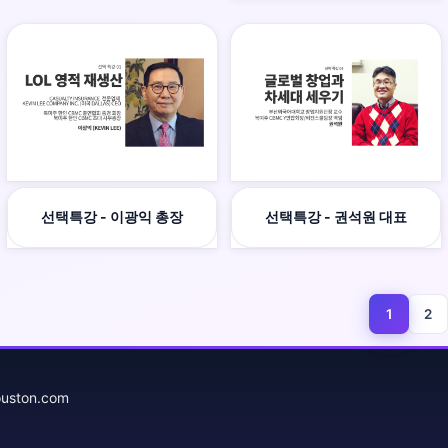
선택특강 - 이광익 총장
선택특강 - 권석원 대표
1
2
(current)
uston.com